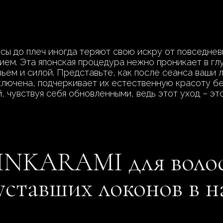
сы до плеч иногда теряют свою искру от повседне
ем. Эта японская процедура нежно проникает в глу
ьем и силой. Представьте, как после сеанса ваши л
ключена, подчеркивает их естественную красоту б
й, чувствуя себя обновленными, ведь этот уход – э
NKARAMI для волос 
 уставших локонов в 