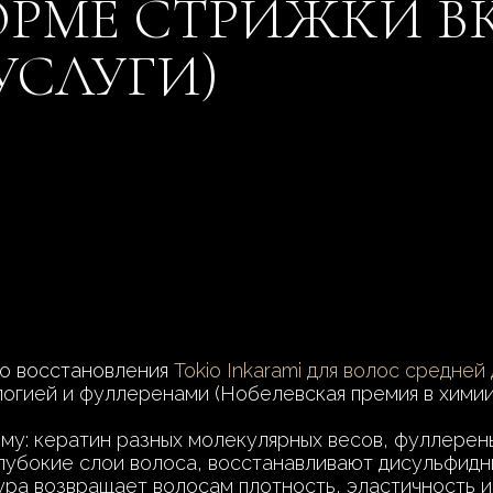
ОРМЕ СТРИЖКИ В
УСЛУГИ)
о восстановления
Tokio Inkarami для волос средней
огией и фуллеренами (Нобелевская премия в химии
у: кератин разных молекулярных весов, фуллерены
лубокие слои волоса, восстанавливают дисульфидны
ура возвращает волосам плотность, эластичность и